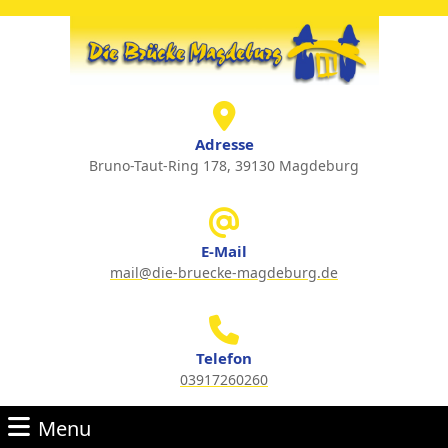
Skip
to
content
Skip
to
content
Adresse
Bruno-Taut-Ring 178, 39130 Magdeburg
E-Mail
mail@die-bruecke-magdeburg.de
Email
Telefon
03917260260
Phone
Menu
Number
Menu