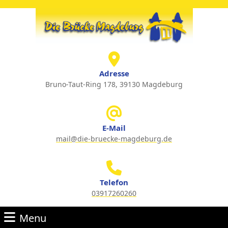
Skip
to
content
Skip
to
content
Adresse
Bruno-Taut-Ring 178, 39130 Magdeburg
E-Mail
mail@die-bruecke-magdeburg.de
Email
Telefon
03917260260
Phone
Menu
Number
Menu