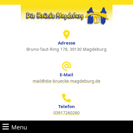
Skip
to
content
Skip
to
content
Adresse
Bruno-Taut-Ring 178, 39130 Magdeburg
E-Mail
mail@die-bruecke-magdeburg.de
Email
Telefon
03917260260
Phone
Menu
Number
Menu