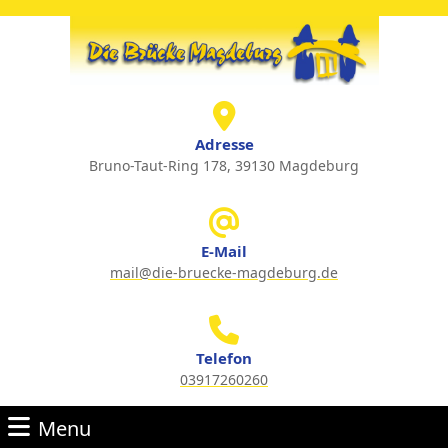
Skip
to
content
Skip
to
content
Adresse
Bruno-Taut-Ring 178, 39130 Magdeburg
E-Mail
mail@die-bruecke-magdeburg.de
Email
Telefon
03917260260
Phone
Menu
Number
Menu