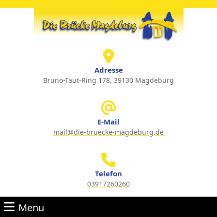
Skip
to
content
Skip
to
content
Adresse
Bruno-Taut-Ring 178, 39130 Magdeburg
E-Mail
mail@die-bruecke-magdeburg.de
Email
Telefon
03917260260
Phone
Menu
Number
Menu