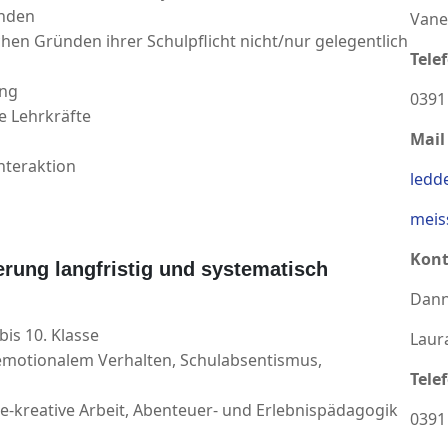
inden
Vane
chen Gründen ihrer Schulpflicht nicht/nur gelegentlich
Tele
ung
0391
e Lehrkräfte
Mail
nteraktion
ledd
meis
Kont
ung langfristig und systematisch
Dann
is 10. Klasse
Laur
l-emotionalem Verhalten, Schulabsentismus,
Tele
he-kreative Arbeit, Abenteuer- und Erlebnispädagogik
0391