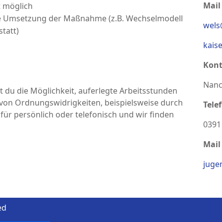
Mail
t möglich
ie Umsetzung der Maßnahme (z.B. Wechselmodell
wels
tatt)
kais
Kont
Nanc
t du die Möglichkeit, auferlegte Arbeitsstunden
 von Ordnungswidrigkeiten, beispielsweise durch
Tele
für persönlich oder telefonisch und wir finden
0391
Mail
juge
ed