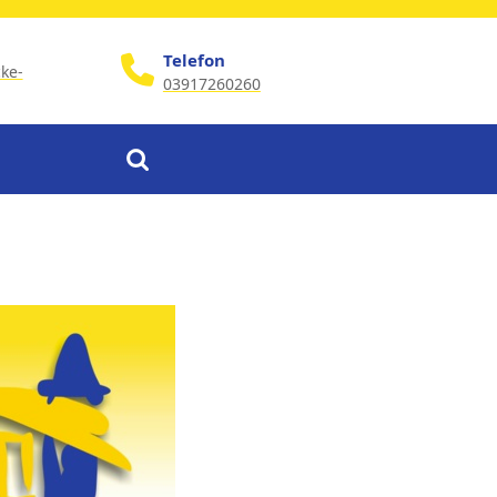
Telefon
ke-
03917260260
Phone
Number
Search
for: