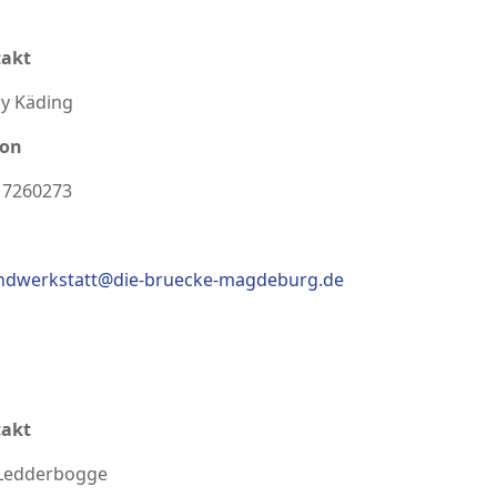
akt
y Käding
fon
 7260273
ndwerkstatt@die-bruecke-magdeburg.de
akt
 Ledderbogge