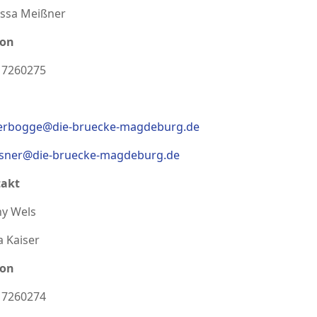
ssa Meißner
fon
 7260275
erbogge@die-bruecke-magdeburg.de
sner@die-bruecke-magdeburg.de
akt
y Wels
a Kaiser
fon
 7260274