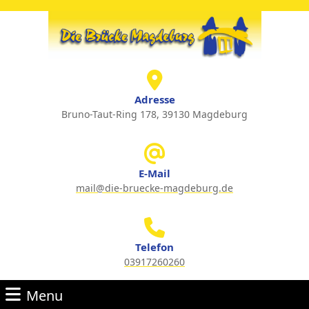
Skip
to
content
Skip
to
content
Adresse
Bruno-Taut-Ring 178, 39130 Magdeburg
E-Mail
mail@die-bruecke-magdeburg.de
Email
Telefon
03917260260
Phone
Menu
Number
Menu