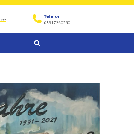
Telefon
ke-
03917260260
Phone
Number
Search
for: