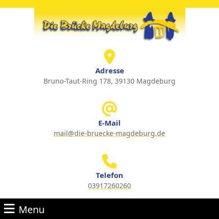
Skip
to
content
Skip
to
content
Adresse
Bruno-Taut-Ring 178, 39130 Magdeburg
E-Mail
mail@die-bruecke-magdeburg.de
Email
Telefon
03917260260
Phone
Menu
Number
Menu