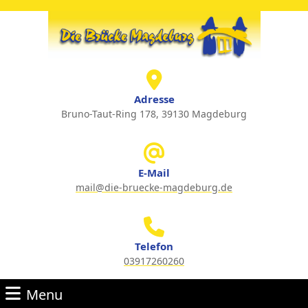
Skip
to
content
Skip
to
content
Adresse
Bruno-Taut-Ring 178, 39130 Magdeburg
E-Mail
mail@die-bruecke-magdeburg.de
Email
Telefon
03917260260
Phone
Menu
Number
Menu