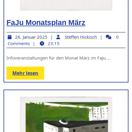
FaJu
FaJu Monatsplan März
Monatsplan
26.
Steffen
26. Januar 2025
Steffen Hickisch
0
März
Januar
Hickisch
Comments
23:15
2025
Infoveranstaltungen für den Monat März im FaJu ...
Mehr
Mehr lesen
lesen