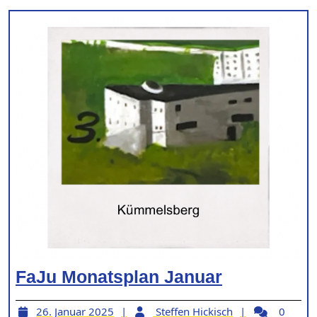
FaJu
FaJu Monatsplan Januar
Monatspla
26.
Steffen
26. Januar 2025
Steffen Hickisch
0