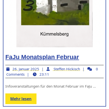
FaJu
FaJu Monatsplan Februar
Monatspl
26.
Steffen
26. Januar 2025
Steffen Hickisch
0
Februar
Januar
Hickisch
Comments
23:11
2025
Infoveranstaltungen für den Monat Februar im FaJu ...
Mehr
Mehr lesen
lesen